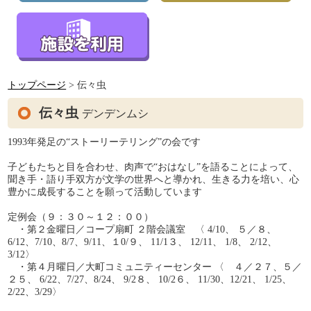
トップページ
> 伝々虫
伝々虫
デンデンムシ
1993年発足の“ストーリーテリング”の会です
子どもたちと目を合わせ、肉声で“おはなし”を語ることによって、
聞き手・語り手双方が文学の世界へと導かれ、生きる力を培い、心
豊かに成長することを願って活動しています
定例会（９：３０～１２：００）
・第２金曜日／コープ扇町 ２階会議室 〈 4/10、 ５／８、
6/12、7/10、8/7、9/11、１0/９、 11/1３、 12/11、 1/8、 2/12、
3/12〉
・第４月曜日／大町コミュニティーセンター 〈 ４／２７、５／
２５、 6/22、7/27、8/24、 9/2８、 10/2６、 11/30、12/21、 1/25、
2/22、3/29〉