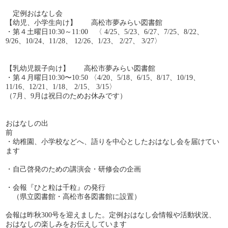
定例おはなし会
【幼児、小学生向け】 高松市夢みらい図書館
・第４土曜日10:30～11:00 〈 4/25、5/23、6/27、7/25、8/22、
9/26、10/24、11/28、 12/26、1/23、 2/27、 3/27〉
【乳幼児親子向け】 高松市夢みらい図書館
・第４月曜日10:30〜10:50 〈4/20、5/18、6/15、8/17、10/19、
11/16、12/21、1/18、 2/15、 3/15〉
（7月、9月は祝日のためお休みです）
おはなしの出
・幼稚園、小学校などへ、語りを中心としたおはなし会を届けてい
ます
・自己啓発のための講演会・研修会の企画
・会報『ひと粒は千粒』の発行
（県立図書館・高松市各図書館に設置）
会報は昨秋300号を迎えました。定例おはなし会情報や活動状況、
おはなしの楽しみをお伝えしています