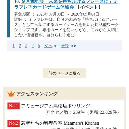
10.
９月勉強会「未来を持ち歩けるフレーズに」ミ
ラフレ™カードゲーム体験会
【イベント】
募集期間 ： 2026年07月08日 ～ 2026年09月04日
詳細 ： ミラフレ™は、自分の未来を「持ち歩けるフレー
ズ」として言葉にするカードゲームを用いた対話型ワーク
ショップです。専用カードを使いながら、これから大切に
したい価値観や、自分らしく進む...
1
2
3
4
5
次へ
最後
前のページに戻る
アクセスランキング
No.1
アミュージアム高松店ボウリング
アクセス数：239件（累積 22,829件）
No.2
若者たちの料理教室 Manmare's Kitchen