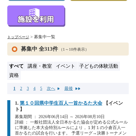
> 募集中一覧
トップページ
募集中 全313件
（1～10件表示）
すべて
講座・教室
イベント
子どもの体験活動
資格
1
2
3
4
5
次へ
最後
1.
第１０回県中学生百人一首かるた大会
【イベン
ト】
募集期間 ： 2026年06月14日 ～ 2026年08月10日
詳細 ： 一般社団法人全日本かるた協会が定める公式ルール
に準拠した本大会特別ルールにより，１対１の小倉百人一
首かるたの試合を行います。 予選リーグ→決勝トーナメン