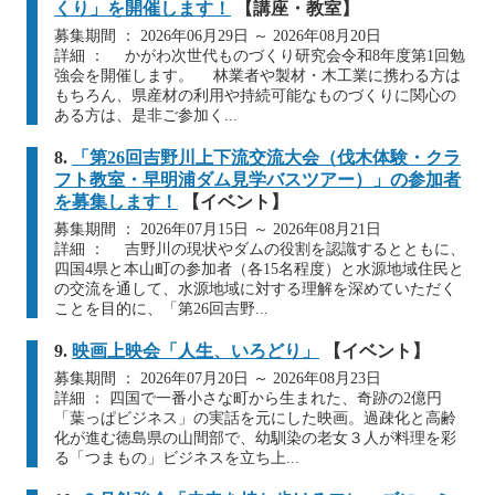
くり」を開催します！
【講座・教室】
募集期間 ： 2026年06月29日 ～ 2026年08月20日
詳細 ： かがわ次世代ものづくり研究会令和8年度第1回勉
強会を開催します。 林業者や製材・木工業に携わる方は
もちろん、県産材の利用や持続可能なものづくりに関心の
ある方は、是非ご参加く...
8.
「第26回吉野川上下流交流大会（伐木体験・クラ
フト教室・早明浦ダム見学バスツアー）」の参加者
を募集します！
【イベント】
募集期間 ： 2026年07月15日 ～ 2026年08月21日
詳細 ： 吉野川の現状やダムの役割を認識するとともに、
四国4県と本山町の参加者（各15名程度）と水源地域住民と
の交流を通して、水源地域に対する理解を深めていただく
ことを目的に、「第26回吉野...
9.
映画上映会「人生、いろどり」
【イベント】
募集期間 ： 2026年07月20日 ～ 2026年08月23日
詳細 ： 四国で一番小さな町から生まれた、奇跡の2億円
「葉っぱビジネス」の実話を元にした映画。過疎化と高齢
化が進む徳島県の山間部で、幼馴染の老女３人が料理を彩
る「つまもの」ビジネスを立ち上...