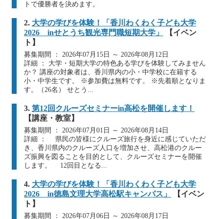
トで優勝者を決めます。
2.
大学の学びを体験！「香川わくわく子ども大学
2026 inせとうち観光専門職短期大学」
【イベン
ト】
募集期間 ： 2026年07月15日 ～ 2026年08月12日
詳細 ： 大学・短期大学の特色ある学びを体験してみません
か？ 講座の対象者は、香川県内の小・中学校に在籍する
小・中学生です。 ※参加費は無料です。 ※先着順となりま
す。（26名） せとう...
3.
第12回クルーズセミナーin高松を開催します！
【講座・教室】
募集期間 ： 2026年07月01日 ～ 2026年08月14日
詳細 ： 県民の皆様にクルーズ旅行を身近に感じていただ
き、香川県内のクルーズ人口を増加させ、高松港のクルー
ズ振興を図ることを目的として、クルーズセミナーを開催
します。 12回目となる...
4.
大学の学びを体験！「香川わくわく子ども大学
2026 in徳島文理大学高松駅キャンパス」
【イベン
ト】
募集期間 ： 2026年07月06日 ～ 2026年08月17日