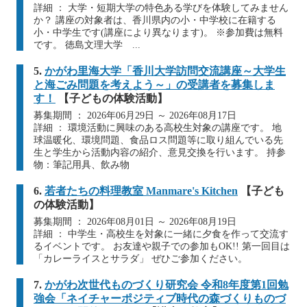
詳細 ： 大学・短期大学の特色ある学びを体験してみません
か？ 講座の対象者は、香川県内の小・中学校に在籍する
小・中学生です(講座により異なります)。 ※参加費は無料
です。 徳島文理大学 ...
5.
かがわ里海大学「香川大学訪問交流講座～大学生
と海ごみ問題を考えよう～」の受講者を募集しま
す！
【子どもの体験活動】
募集期間 ： 2026年06月29日 ～ 2026年08月17日
詳細 ： 環境活動に興味のある高校生対象の講座です。 地
球温暖化、環境問題、食品ロス問題等に取り組んでいる先
生と学生から活動内容の紹介、意見交換を行います。 持参
物：筆記用具、飲み物
6.
若者たちの料理教室 Manmare's Kitchen
【子ども
の体験活動】
募集期間 ： 2026年08月01日 ～ 2026年08月19日
詳細 ： 中学生・高校生を対象に一緒に夕食を作って交流す
るイベントです。 お友達や親子での参加もOK!! 第一回目は
「カレーライスとサラダ」 ぜひご参加ください。
7.
かがわ次世代ものづくり研究会 令和8年度第1回勉
強会「ネイチャーポジティブ時代の森づくりものづ